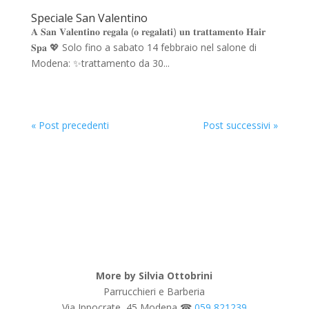
Speciale San Valentino
𝐀 𝐒𝐚𝐧 𝐕𝐚𝐥𝐞𝐧𝐭𝐢𝐧𝐨 𝐫𝐞𝐠𝐚𝐥𝐚 (𝐨 𝐫𝐞𝐠𝐚𝐥𝐚𝐭𝐢) 𝐮𝐧 𝐭𝐫𝐚𝐭𝐭𝐚𝐦𝐞𝐧𝐭𝐨 𝐇𝐚𝐢𝐫
𝐒𝐩𝐚 💖 Solo fino a sabato 14 febbraio nel salone di
Modena: ✨trattamento da 30...
« Post precedenti
Post successivi »
More by Silvia Ottobrini
Parrucchieri e Barberia
Via Ippocrate, 45 Modena ☎
059 821239